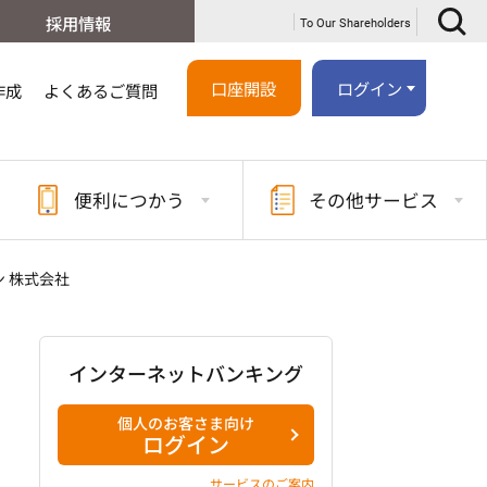
採用情報
To Our Shareholders
口座開設
ログイン
作成
よくあるご質問
便利に
つかう
その他
サービス
 株式会社
インターネットバンキング
個人のお客さま向け
ログイン
サービスのご案内