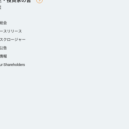
主・投資家の皆
ま
総会
ースリリース
スクロージャー
公告
情報
ur Shareholders