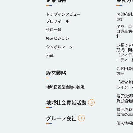
企業情報
業務方
トップインタビュー
内部統制
方針
プロフィール
マネーロ
役員一覧
ロ資金供
針
経営ビジョン
お客さま
シンボルマーク
形成に関
（フィデ
沿革
ーティー
金融円滑
経営戦略
方針
「経営者
地域密着型金融の推進
ライン」
電子決済
及び協働
地域社会貢献活動
電子決済
事項の基
グループ会社
個人情報