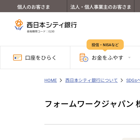
個人のお客さま
法人・個人事業主のお客さま
投信・NISAなど
口座を
ひらく
お金を
ふやす
HOME
西日本シティ銀行について
SDG
フォームワークジャパン 