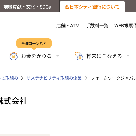
地域貢献・文化・SDGs
西日本シティ銀行について
店舗・ATM
手数料一覧
WEB帳票
各種ローンなど
お金を
かりる
将来に
そなえる
sへの取組み
サステナビリティ取組み企業
フォームワークジャパン
株式会社