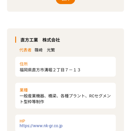
直方工業 株式会社
代表者
篠﨑 光繁
住所
福岡県直方市溝堀２丁目７－１３
業種
一般産業機器、橋梁、各種プラント、RCセグメン
ト型枠等制作
HP
https://www.nk-gr.co.jp