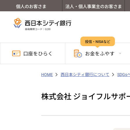
個人のお客さま
法人・個人事業主のお客さま
投信・NISAなど
口座を
ひらく
お金を
ふやす
HOME
西日本シティ銀行について
SDG
株式会社 ジョイフルサポ