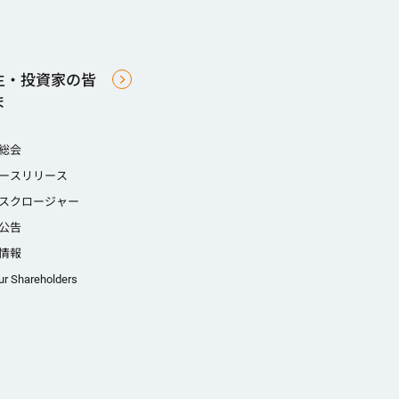
主・投資家の皆
ま
総会
ースリリース
スクロージャー
公告
情報
ur Shareholders