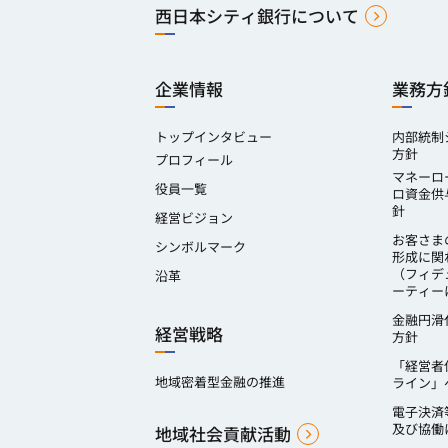
西日本シティ銀行について
企業情報
業務方
トップインタビュー
内部統制
方針
プロフィール
マネーロ
役員一覧
ロ資金供
針
経営ビジョン
お客さま
シンボルマーク
形成に関
（フィデ
沿革
ーティー
金融円滑
経営戦略
方針
「経営者
地域密着型金融の推進
ライン」
電子決済
及び協働
地域社会貢献活動