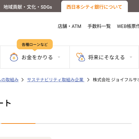
地域貢献・文化・SDGs
西日本シティ銀行について
店舗・ATM
手数料一覧
WEB帳票
各種ローンなど
お金を
かりる
将来に
そなえる
sへの取組み
サステナビリティ取組み企業
株式会社 ジョイフルサ
ート