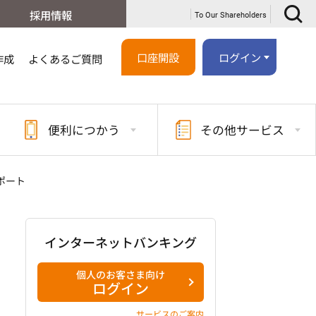
採用情報
To Our Shareholders
口座開設
ログイン
作成
よくあるご質問
便利に
つかう
その他
サービス
ポート
インターネットバンキング
個人のお客さま向け
ログイン
サービスのご案内