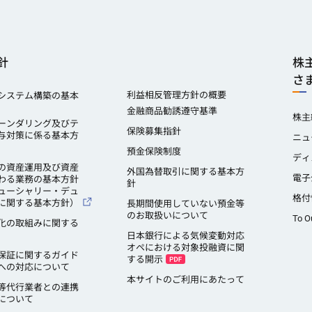
針
株
さ
利益相反管理方針の概要
システム構築の基本
金融商品勧誘遵守基準
株主
ーンダリング及びテ
保険募集指針
与対策に係る基本方
ニュ
預金保険制度
ディ
の資産運用及び資産
外国為替取引に関する基本方
電子
わる業務の基本方針
針
ューシャリー・デュ
格付
に関する基本方針）
長期間使用していない預金等
のお取扱いについて
To O
化の取組みに関する
日本銀行による気候変動対応
オペにおける対象投融資に関
保証に関するガイド
する開示
への対応について
本サイトのご利用にあたって
等代行業者との連携
について