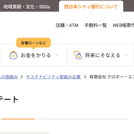
地域貢献・文化・SDGs
西日本シティ銀行について
店舗・ATM
手数料一覧
WEB帳票
各種ローンなど
お金を
かりる
将来に
そなえる
sへの取組み
サステナビリティ取組み企業
有限会社 グロボー・エ
テート