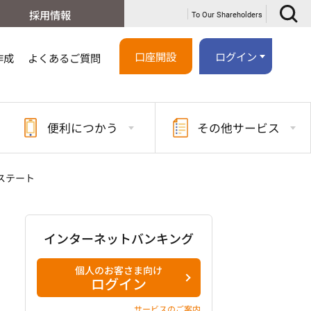
採用情報
To Our Shareholders
口座開設
ログイン
作成
よくあるご質問
便利に
つかう
その他
サービス
ステート
インターネットバンキング
個人のお客さま向け
ログイン
サービスのご案内