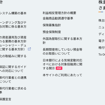
針
株
さ
利益相反管理方針の概要
システム構築の基本
金融商品勧誘遵守基準
株主
ーンダリング及びテ
保険募集指針
与対策に係る基本方
ニュ
預金保険制度
ディ
の資産運用及び資産
外国為替取引に関する基本方
電子
わる業務の基本方針
針
ューシャリー・デュ
格付
に関する基本方針）
長期間使用していない預金等
のお取扱いについて
To O
化の取組みに関する
日本銀行による気候変動対応
オペにおける対象投融資に関
保証に関するガイド
する開示
への対応について
本サイトのご利用にあたって
等代行業者との連携
について
等代行業者に求める
準
保護宣言