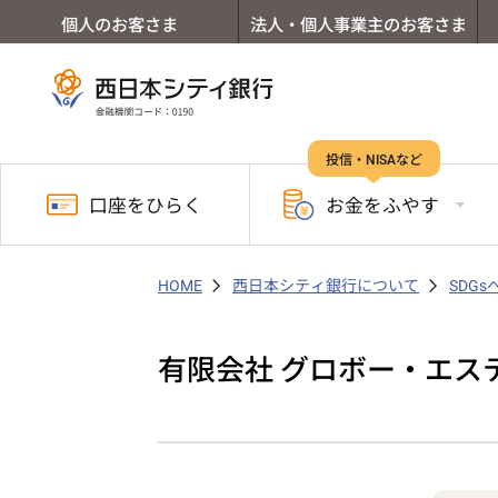
個人のお客さま
法人・個人事業主のお客さま
投信・NISAなど
口座を
ひらく
お金を
ふやす
HOME
西日本シティ銀行について
SDG
有限会社 グロボー・エス