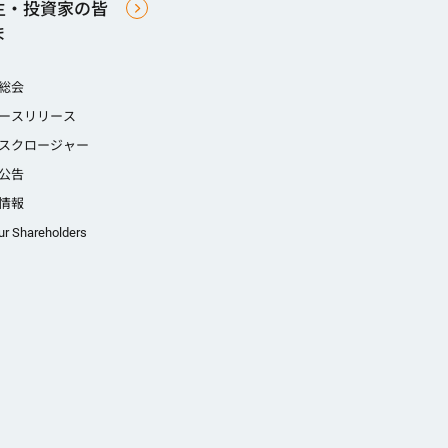
主・投資家の皆
ま
総会
ースリリース
スクロージャー
公告
情報
ur Shareholders