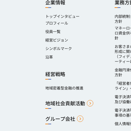
企業情報
業務方
トップインタビュー
内部統制
方針
プロフィール
マネーロ
役員一覧
ロ資金供
針
経営ビジョン
お客さま
シンボルマーク
形成に関
（フィデ
沿革
ーティー
金融円滑
経営戦略
方針
「経営者
地域密着型金融の推進
ライン」
電子決済
及び協働
地域社会貢献活動
電子決済
事項の基
グループ会社
個人情報