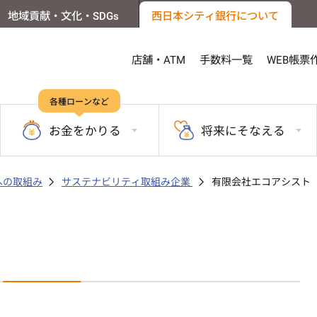
地域貢献・文化・SDGs
西日本シティ銀行について
店舗・ATM
手数料一覧
WEB帳票
各種ローンなど
お金を
かりる
将来に
そなえる
sへの取組み
サステナビリティ取組み企業
有限会社エコアシスト