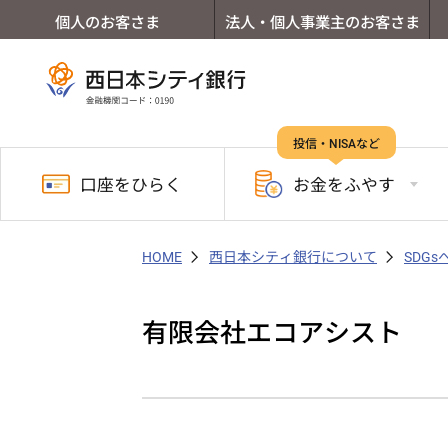
個人のお客さま
法人・個人事業主のお客さま
投信・NISAなど
口座を
ひらく
お金を
ふやす
HOME
西日本シティ銀行について
SDG
有限会社エコアシスト