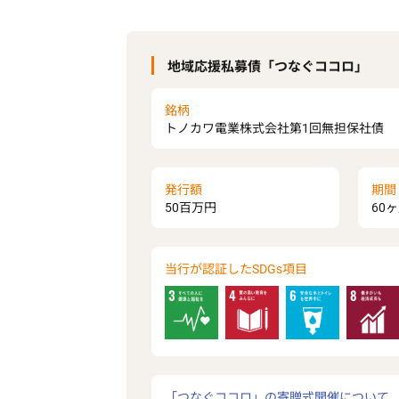
地域応援私募債「つなぐココロ」
銘柄
トノカワ電業株式会社第1回無担保社債
発行額
期間
50百万円
60
当行が認証したSDGs項目
「つなぐココロ」の寄贈式開催について