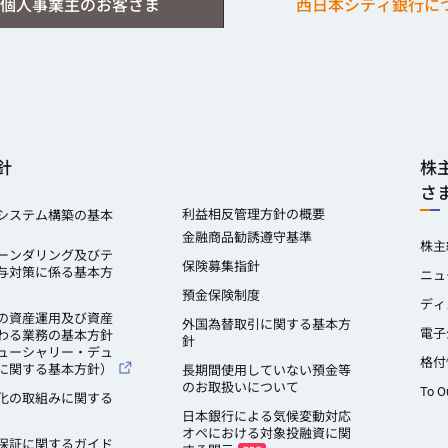
個人事業主のお客さま
西日本シティ銀行に
針
株
さ
利益相反管理方針の概要
システム構築の基本
金融商品勧誘遵守基準
株主
ーンダリング及びテ
保険募集指針
与対策に係る基本方
ニュ
預金保険制度
ディ
の資産運用及び資産
外国為替取引に関する基本方
電子
わる業務の基本方針
針
ューシャリー・デュ
格付
に関する基本方針）
長期間使用していない預金等
のお取扱いについて
To O
化の取組みに関する
日本銀行による気候変動対応
オペにおける対象投融資に関
保証に関するガイド