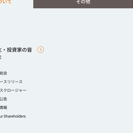
ついて
その他
主・投資家の皆
ま
総会
ースリリース
スクロージャー
公告
情報
ur Shareholders