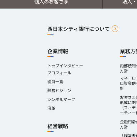
個人のお客さま
法人・
西日本シティ銀行について
企業情報
業務方
トップインタビュー
内部統制
方針
プロフィール
マネーロ
役員一覧
ロ資金供
針
経営ビジョン
お客さま
シンボルマーク
形成に関
（フィデ
沿革
ーティー
金融円滑
経営戦略
方針
「経営者