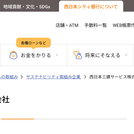
地域貢献・文化・SDGs
西日本シティ銀行について
店舗・ATM
手数料一覧
WEB帳票
各種ローンなど
お金を
かりる
将来に
そなえる
sへの取組み
サステナビリティ取組み企業
西日本三建サービス株
会社