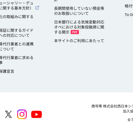
ューシャリー・デュ
格付
に関する基本方針）
長期間使用していない預金等
のお取扱いについて
To O
化の取組みに関する
日本銀行による気候変動対応
オペにおける対象投融資に関
保証に関するガイド
する開示
への対応について
本サイトのご利用にあたって
等代行業者との連携
について
等代行業者に求める
準
保護宣言
商号等
株式会社西日本シ
加入
© T