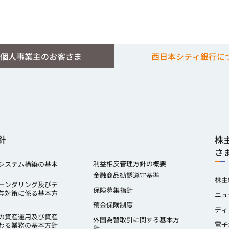
個人事業主のお客さま
西日本シティ銀行に
針
株
さ
利益相反管理方針の概要
システム構築の基本
金融商品勧誘遵守基準
株主
ーンダリング及びテ
保険募集指針
与対策に係る基本方
ニュ
預金保険制度
ディ
の資産運用及び資産
外国為替取引に関する基本方
電子
わる業務の基本方針
針