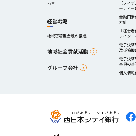
（フィデ
沿革
ーティー
金融円滑
経営戦略
方針
「経営者
地域密着型金融の推進
ライン」
電子決済
及び協働
地域社会貢献活動
電子決済
事項の基
グループ会社
個人情報