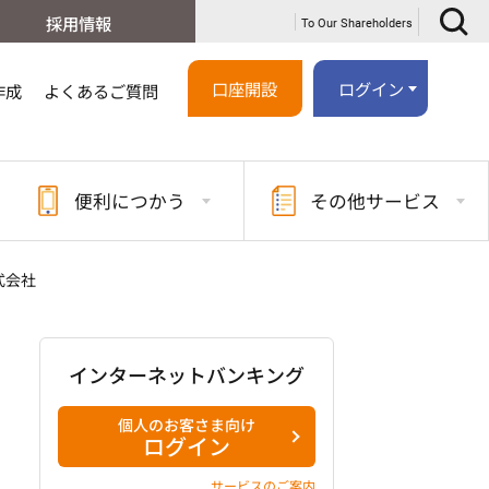
採用情報
To Our Shareholders
口座開設
ログイン
作成
よくあるご質問
便利に
つかう
その他
サービス
式会社
インターネットバンキング
個人のお客さま向け
ログイン
サービスのご案内