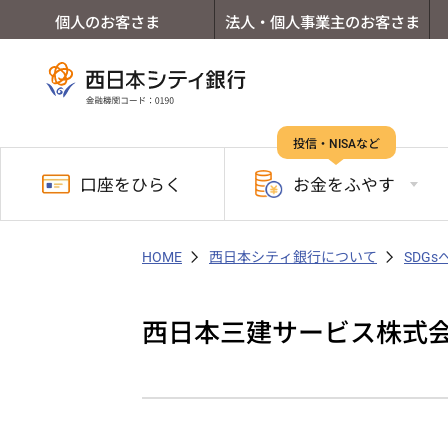
個人のお客さま
法人・個人事業主のお客さま
投信・NISAなど
口座を
ひらく
お金を
ふやす
HOME
西日本シティ銀行について
SDG
西日本三建サービス株式