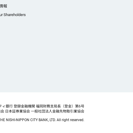
情報
ur Shareholders
ティ銀行 登録金融機関 福岡財務支局長（登金）第6号
協会
日本証券業協会 一般社団法人金融先物取引業協会
HE NISHI-NIPPON CITY BANK, LTD. All right reserved.