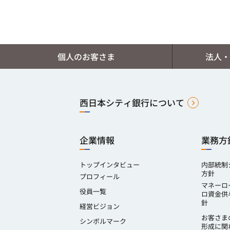
個人のお客さま
法人・
西日本シティ銀行について
企業情報
業務方
トップインタビュー
内部統制
方針
プロフィール
マネーロ
役員一覧
ロ資金供
針
経営ビジョン
お客さま
シンボルマーク
形成に関