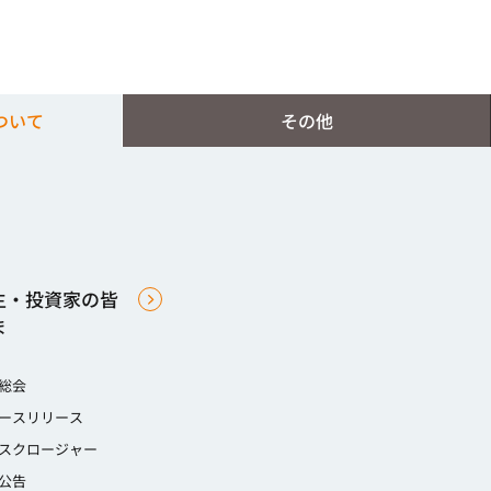
ついて
その他
主・投資家の皆
ま
総会
ースリリース
スクロージャー
公告