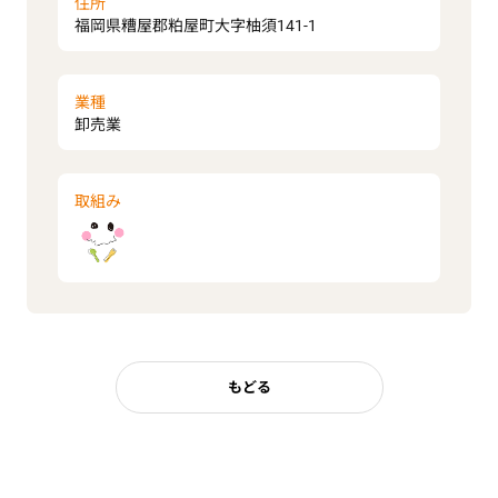
住所
福岡県糟屋郡粕屋町大字柚須141-1
業種
卸売業
取組み
もどる