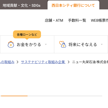
地域貢献・文化・SDGs
西日本シティ銀行について
店舗・ATM
手数料一覧
WEB帳票
各種ローンなど
お金を
かりる
将来に
そなえる
sへの取組み
サステナビリティ取組み企業
ニュー丸栄石油 株式会