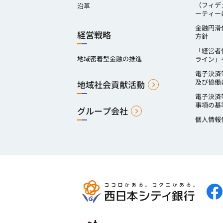
（フィデ
沿革
ーティー
金融円滑
経営戦略
方針
「経営者
地域密着型金融の推進
ライン」
電子決済
及び協働
地域社会貢献活動
電子決済
事項の基
グループ会社
個人情報