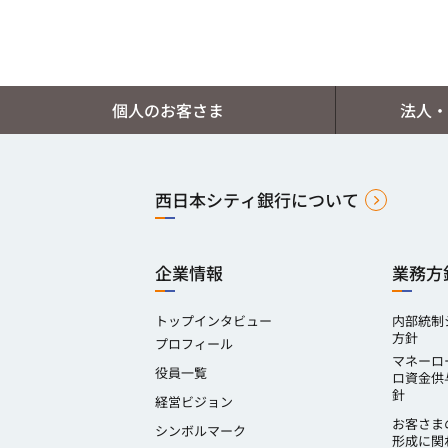
個人のお客さま
法人・
西日本シティ銀行について
企業情報
業務方
トップインタビュー
内部統制
方針
プロフィール
マネーロ
役員一覧
ロ資金供
針
経営ビジョン
お客さま
シンボルマーク
形成に関