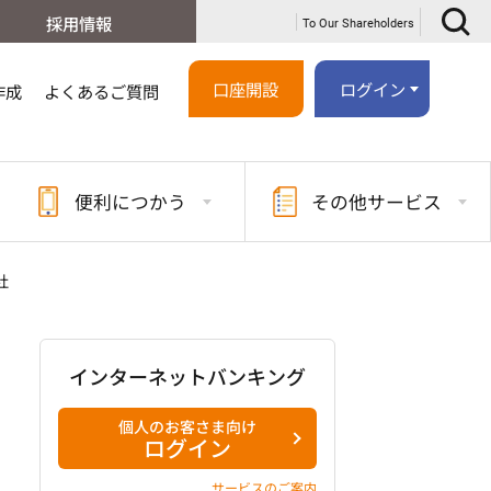
採用情報
To Our Shareholders
口座開設
ログイン
作成
よくあるご質問
便利に
つかう
その他
サービス
社
インターネットバンキング
個人のお客さま向け
ログイン
サービスのご案内