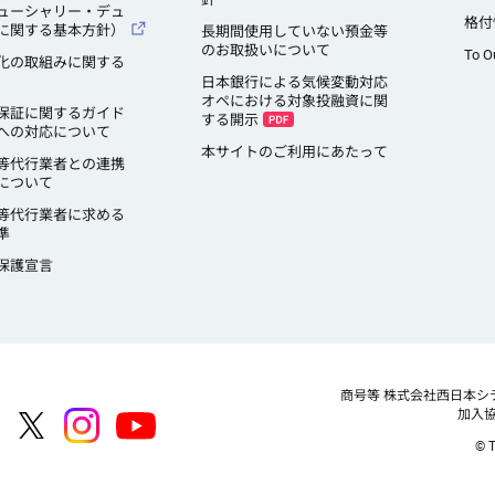
ューシャリー・デュ
格付
に関する基本方針）
長期間使用していない預金等
のお取扱いについて
To O
化の取組みに関する
日本銀行による気候変動対応
オペにおける対象投融資に関
保証に関するガイド
する開示
への対応について
本サイトのご利用にあたって
等代行業者との連携
について
等代行業者に求める
準
保護宣言
商号等
株式会社西日本シ
加入
© T