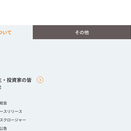
ついて
その他
主・投資家の皆
ま
総会
ースリリース
スクロージャー
公告