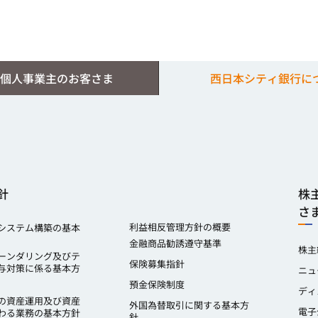
個人事業主のお客さま
西日本シティ銀行に
針
株
さ
利益相反管理方針の概要
システム構築の基本
金融商品勧誘遵守基準
株主
ーンダリング及びテ
保険募集指針
与対策に係る基本方
ニュ
預金保険制度
ディ
の資産運用及び資産
外国為替取引に関する基本方
電子
わる業務の基本方針
針