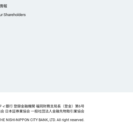
情報
ur Shareholders
ティ銀行 登録金融機関 福岡財務支局長（登金）第6号
協会
日本証券業協会 一般社団法人金融先物取引業協会
HE NISHI-NIPPON CITY BANK, LTD. All right reserved.