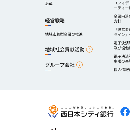
（フィデ
沿革
ーティー
金融円滑
経営戦略
方針
「経営者
地域密着型金融の推進
ライン」
電子決済
及び協働
地域社会貢献活動
電子決済
事項の基
グループ会社
個人情報