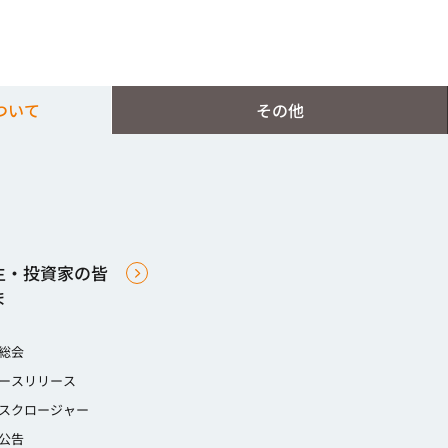
ついて
その他
主・投資家の皆
ま
総会
ースリリース
スクロージャー
公告