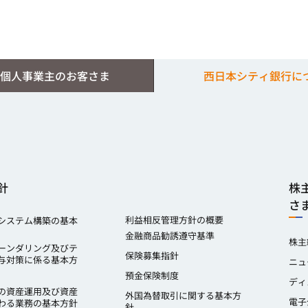
個人事業主のお客さま
西日本シティ銀行に
針
株
さ
利益相反管理方針の概要
システム構築の基本
金融商品勧誘遵守基準
株主
ーンダリング及びテ
保険募集指針
与対策に係る基本方
ニュ
預金保険制度
ディ
の資産運用及び資産
外国為替取引に関する基本方
電子
わる業務の基本方針
針