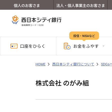
個人のお客さま
法人・個人事業主のお客さま
投信・NISAなど
口座を
ひらく
お金を
ふやす
HOME
西日本シティ銀行について
SDG
株式会社 のがみ組