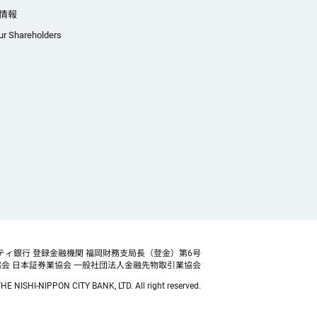
情報
ur Shareholders
ティ銀行 登録金融機関 福岡財務支局長（登金）第6号
協会
日本証券業協会 一般社団法人金融先物取引業協会
HE NISHI-NIPPON CITY BANK, LTD. All right reserved.