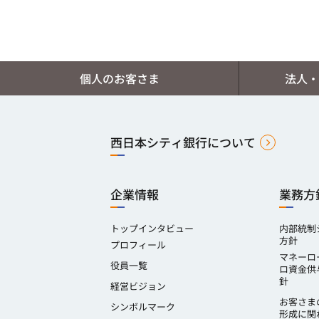
個人のお客さま
法人・
西日本シティ銀行について
企業情報
業務方
トップインタビュー
内部統制
方針
プロフィール
マネーロ
役員一覧
ロ資金供
針
経営ビジョン
お客さま
シンボルマーク
形成に関