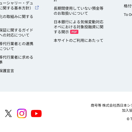
ューシャリー・デュ
格付
に関する基本方針）
長期間使用していない預金等
のお取扱いについて
To O
化の取組みに関する
日本銀行による気候変動対応
オペにおける対象投融資に関
保証に関するガイド
する開示
への対応について
本サイトのご利用にあたって
等代行業者との連携
について
等代行業者に求める
準
保護宣言
商号等
株式会社西日本シ
加入
© T