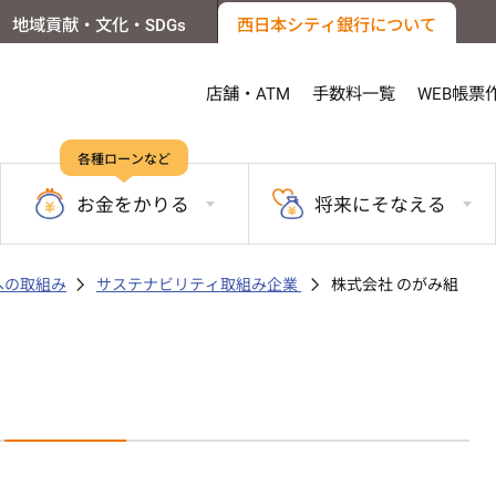
地域貢献・文化・SDGs
西日本シティ銀行について
店舗・ATM
手数料一覧
WEB帳票
各種ローンなど
お金を
かりる
将来に
そなえる
sへの取組み
サステナビリティ取組み企業
株式会社 のがみ組