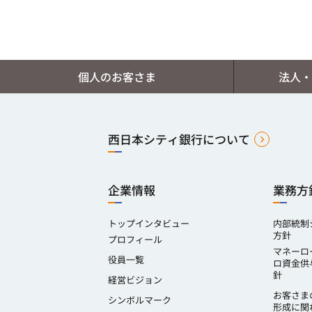
個人のお客さま
法人・
西日本シティ銀行について
企業情報
業務方
トップインタビュー
内部統制
方針
プロフィール
マネーロ
役員一覧
ロ資金供
針
経営ビジョン
お客さま
シンボルマーク
形成に関