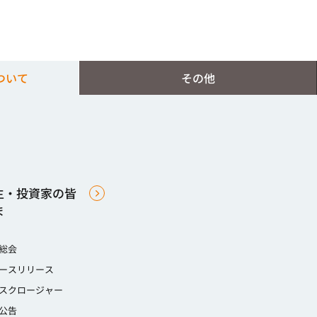
ついて
その他
主・投資家の皆
ま
総会
ースリリース
スクロージャー
公告