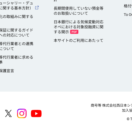
ューシャリー・デュ
格付
に関する基本方針）
長期間使用していない預金等
のお取扱いについて
To O
化の取組みに関する
日本銀行による気候変動対応
オペにおける対象投融資に関
保証に関するガイド
する開示
への対応について
本サイトのご利用にあたって
等代行業者との連携
について
等代行業者に求める
準
保護宣言
商号等
株式会社西日本シ
加入
© T