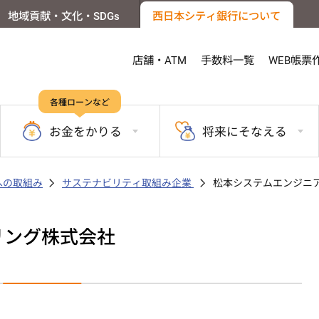
地域貢献・文化・SDGs
西日本シティ銀行について
店舗・ATM
手数料一覧
WEB帳票
各種ローンなど
お金を
かりる
将来に
そなえる
sへの取組み
サステナビリティ取組み企業
松本システムエンジニ
リング株式会社