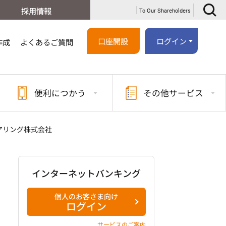
採用情報
To Our Shareholders
口座開設
ログイン
作成
よくあるご質問
便利に
つかう
その他
サービス
アリング株式会社
インターネットバンキング
個人のお客さま向け
ログイン
サービスのご案内