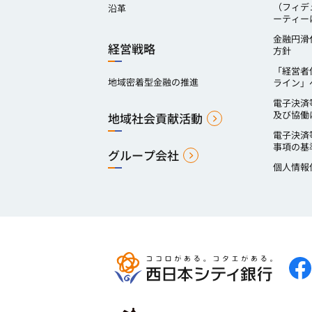
（フィデ
沿革
ーティー
金融円滑
経営戦略
方針
「経営者
地域密着型金融の推進
ライン」
電子決済
及び協働
地域社会貢献活動
電子決済
事項の基
グループ会社
個人情報