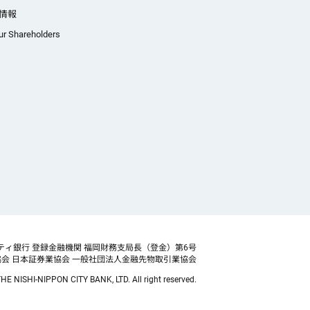
情報
ur Shareholders
ティ銀行 登録金融機関 福岡財務支局長（登金）第6号
協会
日本証券業協会 一般社団法人金融先物取引業協会
HE NISHI-NIPPON CITY BANK, LTD. All right reserved.