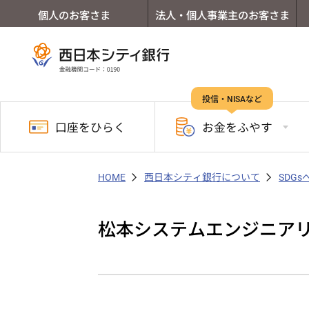
個人のお客さま
法人・個人事業主のお客さま
投信・NISAなど
口座を
ひらく
お金を
ふやす
HOME
西日本シティ銀行について
SDG
松本システムエンジニア