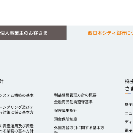
個人事業主のお客さま
西日本シティ銀行に
針
株
さ
利益相反管理方針の概要
システム構築の基本
金融商品勧誘遵守基準
株主
ーンダリング及びテ
保険募集指針
与対策に係る基本方
ニュ
預金保険制度
ディ
の資産運用及び資産
外国為替取引に関する基本方
電子
わる業務の基本方針
針