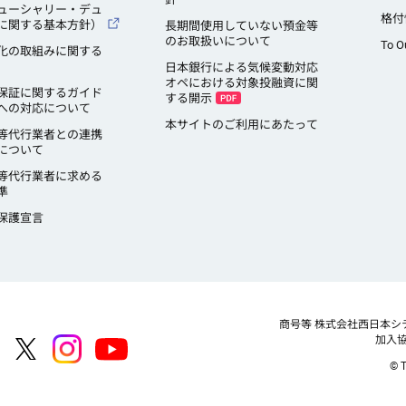
ューシャリー・デュ
格付
に関する基本方針）
長期間使用していない預金等
のお取扱いについて
To O
化の取組みに関する
日本銀行による気候変動対応
オペにおける対象投融資に関
保証に関するガイド
する開示
への対応について
本サイトのご利用にあたって
等代行業者との連携
について
等代行業者に求める
準
保護宣言
商号等
株式会社西日本シ
加入
© T