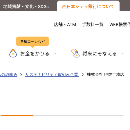
地域貢献・文化・SDGs
西日本シティ銀行について
店舗・ATM
手数料一覧
WEB帳票
各種ローンなど
お金を
かりる
将来に
そなえる
sへの取組み
サステナビリティ取組み企業
株式会社 伊佐工務店