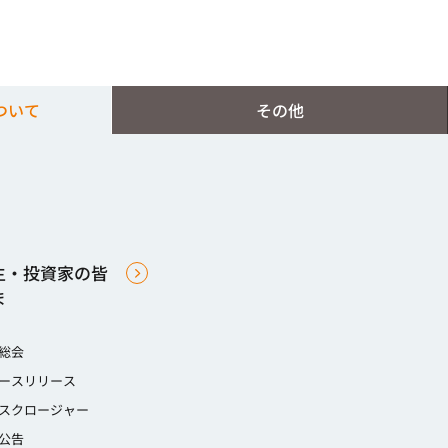
ついて
その他
主・投資家の皆
ま
総会
ースリリース
スクロージャー
公告