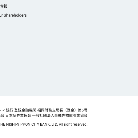
情報
ur Shareholders
ティ銀行 登録金融機関 福岡財務支局長（登金）第6号
協会
日本証券業協会 一般社団法人金融先物取引業協会
HE NISHI-NIPPON CITY BANK, LTD. All right reserved.