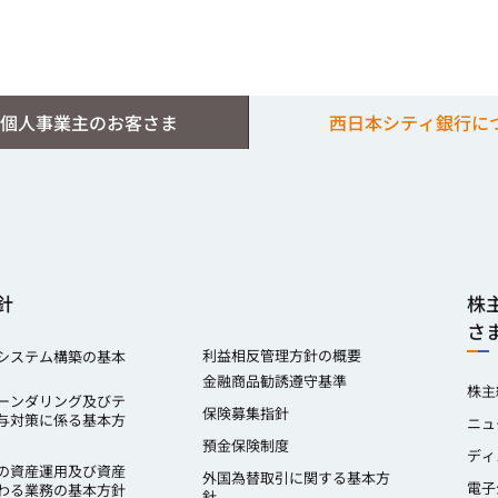
個人事業主のお客さま
西日本シティ銀行に
針
株
さ
利益相反管理方針の概要
システム構築の基本
金融商品勧誘遵守基準
株主
ーンダリング及びテ
保険募集指針
与対策に係る基本方
ニュ
預金保険制度
ディ
の資産運用及び資産
外国為替取引に関する基本方
電子
わる業務の基本方針
針