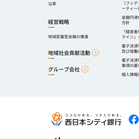
（フィデ
沿革
ーティー
金融円滑
経営戦略
方針
「経営者
地域密着型金融の推進
ライン」
電子決済
及び協働
地域社会貢献活動
電子決済
事項の基
グループ会社
個人情報