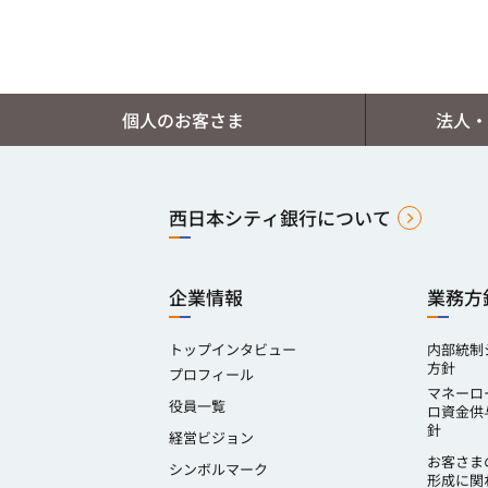
個人のお客さま
法人・
西日本シティ銀行について
企業情報
業務方
トップインタビュー
内部統制
方針
プロフィール
マネーロ
役員一覧
ロ資金供
針
経営ビジョン
お客さま
シンボルマーク
形成に関