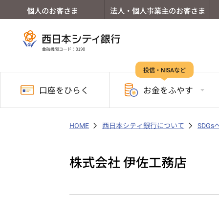
個人のお客さま
法人・個人事業主のお客さま
投信・NISAなど
口座を
ひらく
お金を
ふやす
HOME
西日本シティ銀行について
SDG
株式会社 伊佐工務店