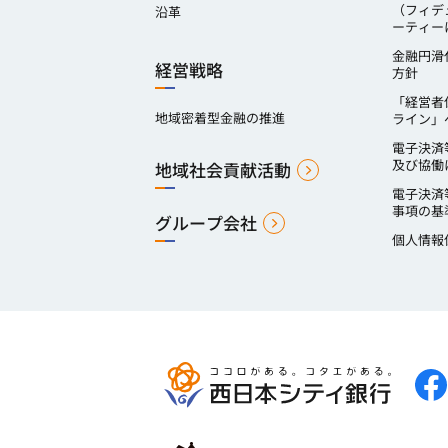
（フィデ
沿革
ーティー
金融円滑
経営戦略
方針
「経営者
地域密着型金融の推進
ライン」
電子決済
及び協働
地域社会貢献活動
電子決済
事項の基
グループ会社
個人情報