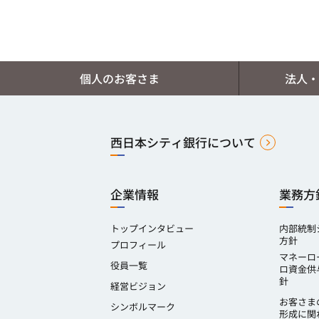
個人のお客さま
法人・
西日本シティ銀行について
企業情報
業務方
トップインタビュー
内部統制
方針
プロフィール
マネーロ
役員一覧
ロ資金供
針
経営ビジョン
お客さま
シンボルマーク
形成に関