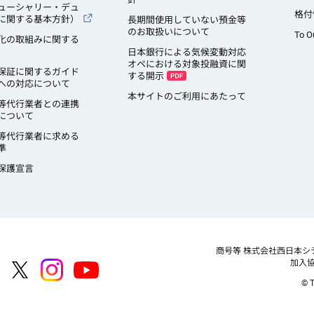
ューシャリー・デュ
格付
に関する基本方針）
長期間使用していない預金等
のお取扱いについて
To O
化の取組みに関する
日本銀行による気候変動対応
オペにおける対象投融資に関
保証に関するガイド
する開示
への対応について
本サイトのご利用にあたって
等代行業者との連携
について
等代行業者に求める
準
保護宣言
商号等
株式会社西日本シ
加入
© T