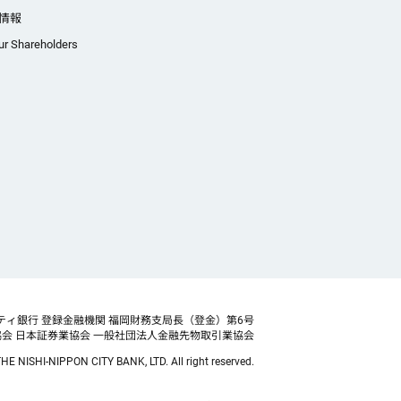
情報
ur Shareholders
ティ銀行 登録金融機関 福岡財務支局長（登金）第6号
協会
日本証券業協会 一般社団法人金融先物取引業協会
HE NISHI-NIPPON CITY BANK, LTD. All right reserved.