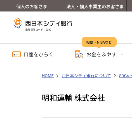
個人のお客さま
法人・個人事業主のお客さま
投信・NISAなど
口座を
ひらく
お金を
ふやす
HOME
西日本シティ銀行について
SDG
明和運輸 株式会社