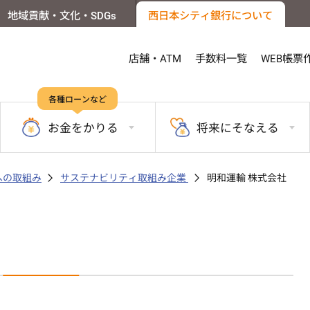
地域貢献・文化・SDGs
西日本シティ銀行について
店舗・ATM
手数料一覧
WEB帳票
各種ローンなど
お金を
かりる
将来に
そなえる
sへの取組み
サステナビリティ取組み企業
明和運輸 株式会社