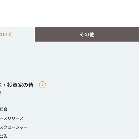
ついて
その他
主・投資家の皆
ま
総会
ースリリース
スクロージャー
公告