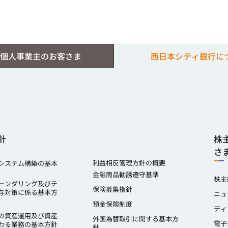
個人事業主のお客さま
西日本シティ銀行に
針
株
さ
利益相反管理方針の概要
システム構築の基本
金融商品勧誘遵守基準
株主
ーンダリング及びテ
保険募集指針
与対策に係る基本方
ニュ
預金保険制度
ディ
の資産運用及び資産
外国為替取引に関する基本方
電子
わる業務の基本方針
針