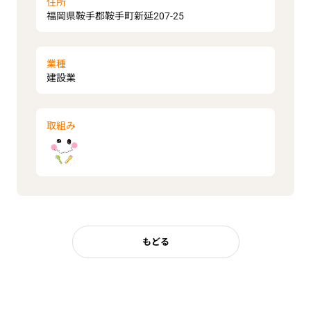
住所
福岡県鞍手郡鞍手町新延207-25
業種
建設業
取組み
もどる