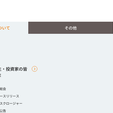
ついて
その他
主・投資家の皆
ま
総会
ースリリース
スクロージャー
公告