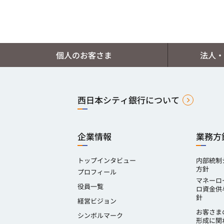
個人のお客さま
法人・
西日本シティ銀行について
企業情報
業務方
トップインタビュー
内部統制
方針
プロフィール
マネーロ
役員一覧
ロ資金供
針
経営ビジョン
お客さま
シンボルマーク
形成に関