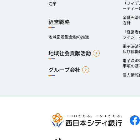
（フィデ
沿革
ーティー
金融円滑
経営戦略
方針
「経営者
地域密着型金融の推進
ライン」
電子決済
及び協働
地域社会貢献活動
電子決済
事項の基
グループ会社
個人情報