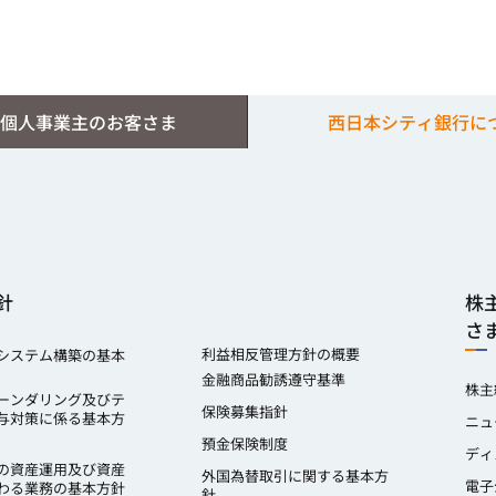
個人事業主のお客さま
西日本シティ銀行に
針
株
さ
利益相反管理方針の概要
システム構築の基本
金融商品勧誘遵守基準
株主
ーンダリング及びテ
保険募集指針
与対策に係る基本方
ニュ
預金保険制度
ディ
の資産運用及び資産
外国為替取引に関する基本方
電子
わる業務の基本方針
針