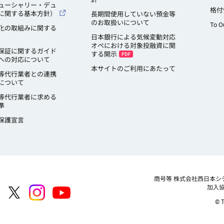
ューシャリー・デュ
格付
に関する基本方針）
長期間使用していない預金等
のお取扱いについて
To O
化の取組みに関する
日本銀行による気候変動対応
オペにおける対象投融資に関
保証に関するガイド
する開示
への対応について
本サイトのご利用にあたって
等代行業者との連携
について
等代行業者に求める
準
保護宣言
商号等
株式会社西日本シ
加入
© T