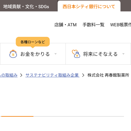
地域貢献・文化・SDGs
西日本シティ銀行について
店舗・ATM
手数料一覧
WEB帳票
各種ローンなど
お金を
かりる
将来に
そなえる
sへの取組み
サステナビリティ取組み企業
株式会社 再春館製薬所