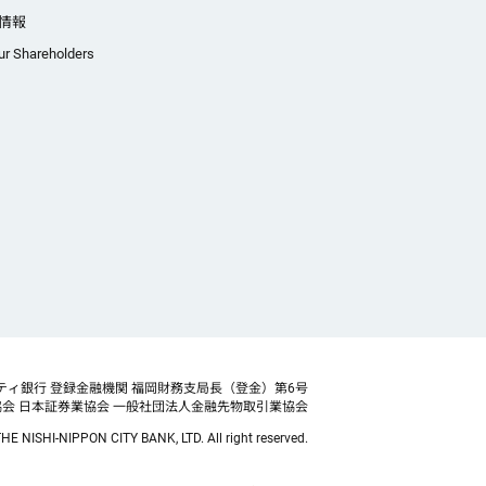
情報
ur Shareholders
ティ銀行 登録金融機関 福岡財務支局長（登金）第6号
協会
日本証券業協会 一般社団法人金融先物取引業協会
HE NISHI-NIPPON CITY BANK, LTD. All right reserved.