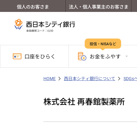
個人のお客さま
法人・個人事業主のお客さま
投信・NISAなど
口座を
ひらく
お金を
ふやす
HOME
西日本シティ銀行について
SDG
株式会社 再春館製薬所