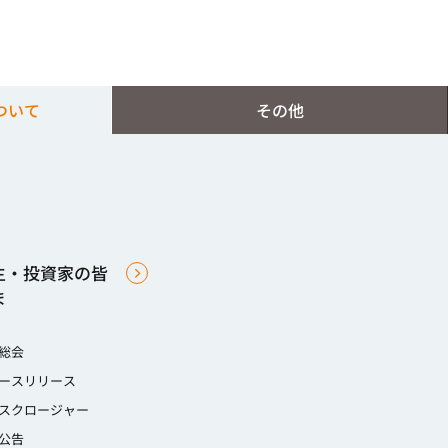
ついて
その他
主・投資家の皆
ま
総会
ースリリース
スクロージャー
公告