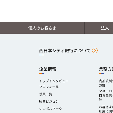
個人のお客さま
法人・
西日本シティ銀行について
企業情報
業務方
トップインタビュー
内部統制
方針
プロフィール
マネーロ
役員一覧
ロ資金供
針
経営ビジョン
お客さま
シンボルマーク
形成に関