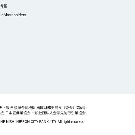
情報
ur Shareholders
ティ銀行 登録金融機関 福岡財務支局長（登金）第6号
協会
日本証券業協会 一般社団法人金融先物取引業協会
HE NISHI-NIPPON CITY BANK, LTD. All right reserved.