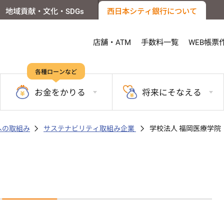
地域貢献・文化・SDGs
西日本シティ銀行について
店舗・ATM
手数料一覧
WEB帳票
各種ローンなど
お金を
かりる
将来に
そなえる
sへの取組み
サステナビリティ取組み企業
学校法人 福岡医療学院