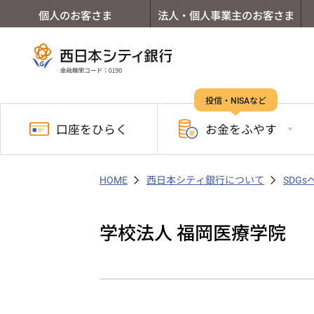
個人のお客さま
法人・個人事業主のお客さま
投信・NISAなど
口座を
ひらく
お金を
ふやす
HOME
西日本シティ銀行について
SDG
学校法人 福岡医療学院