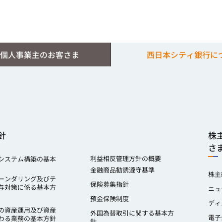
個人事業主のお客さま
西日本シティ銀行に
針
株
さ
利益相反管理方針の概要
システム構築の基本
金融商品勧誘遵守基準
株主
ーンダリング及びテ
保険募集指針
与対策に係る基本方
ニュ
預金保険制度
ディ
の資産運用及び資産
外国為替取引に関する基本方
電子
わる業務の基本方針
針