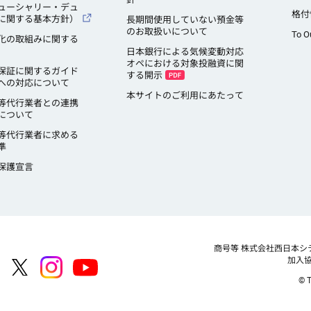
ューシャリー・デュ
格付
に関する基本方針）
長期間使用していない預金等
のお取扱いについて
To O
化の取組みに関する
日本銀行による気候変動対応
オペにおける対象投融資に関
保証に関するガイド
する開示
への対応について
本サイトのご利用にあたって
等代行業者との連携
について
等代行業者に求める
準
保護宣言
商号等
株式会社西日本シ
加入
© T