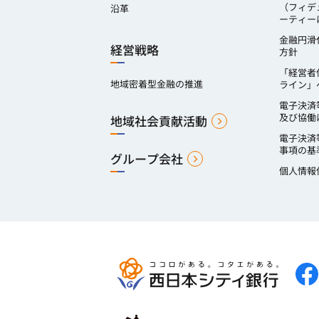
（フィデ
沿革
ーティー
金融円滑
経営戦略
方針
「経営者
地域密着型金融の推進
ライン」
電子決済
及び協働
地域社会貢献活動
電子決済
事項の基
グループ会社
個人情報