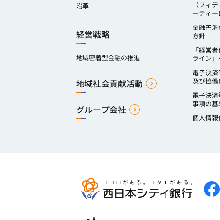
（フィデ
沿革
ーティー
金融円滑
経営戦略
方針
「経営者
地域密着型金融の推進
ライン」
電子決済
及び協働
地域社会貢献活動
電子決済
事項の基
グループ会社
個人情報