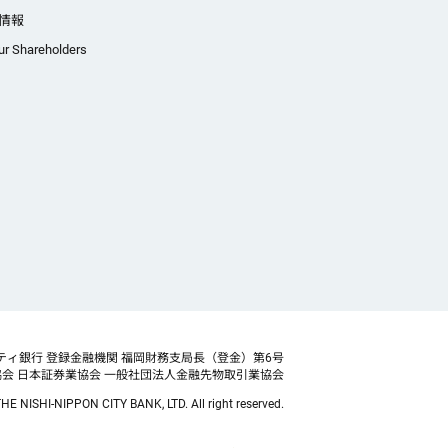
情報
ur Shareholders
ティ銀行 登録金融機関 福岡財務支局長（登金）第6号
協会
日本証券業協会 一般社団法人金融先物取引業協会
HE NISHI-NIPPON CITY BANK, LTD. All right reserved.