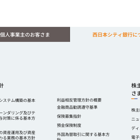
個人事業主のお客さま
西日本シティ銀行に
針
株
さ
利益相反管理方針の概要
システム構築の基本
金融商品勧誘遵守基準
株主
ーンダリング及びテ
保険募集指針
与対策に係る基本方
ニュ
預金保険制度
ディ
の資産運用及び資産
外国為替取引に関する基本方
電子
わる業務の基本方針
針