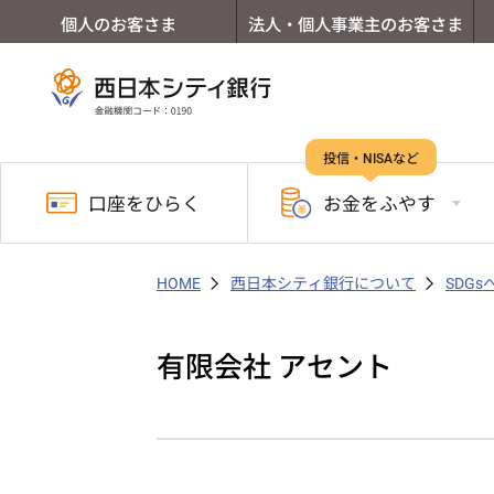
個人のお客さま
法人・個人事業主のお客さま
投信・NISAなど
口座を
ひらく
お金を
ふやす
HOME
西日本シティ銀行について
SDG
有限会社 アセント