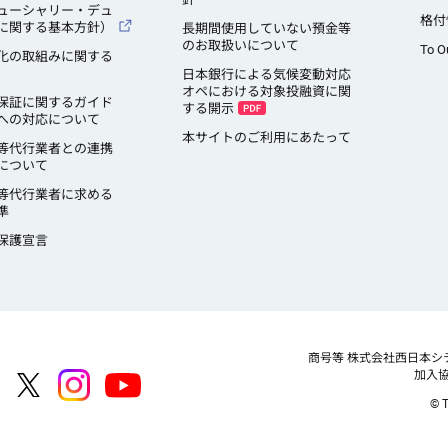
ューシャリー・デュ
格付
に関する基本方針）
長期間使用していない預金等
のお取扱いについて
To O
化の取組みに関する
日本銀行による気候変動対応
オペにおける対象投融資に関
保証に関するガイド
する開示
への対応について
本サイトのご利用にあたって
等代行業者との連携
について
等代行業者に求める
準
保護宣言
商号等
株式会社西日本シ
加入
© T