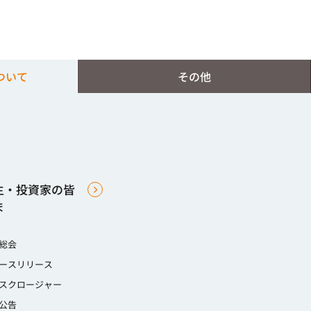
ついて
その他
主・投資家の皆
ま
総会
ースリリース
スクロージャー
公告