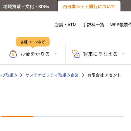
地域貢献・文化・SDGs
西日本シティ銀行について
店舗・ATM
手数料一覧
WEB帳票
各種ローンなど
お金を
かりる
将来に
そなえる
sへの取組み
サステナビリティ取組み企業
有限会社 アセント