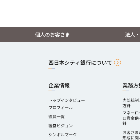
個人のお客さま
法人・
西日本シティ銀行について
企業情報
業務方
トップインタビュー
内部統制
方針
プロフィール
マネーロ
役員一覧
ロ資金供
針
経営ビジョン
お客さま
シンボルマーク
形成に関