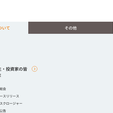
ついて
その他
主・投資家の皆
ま
総会
ースリリース
スクロージャー
公告