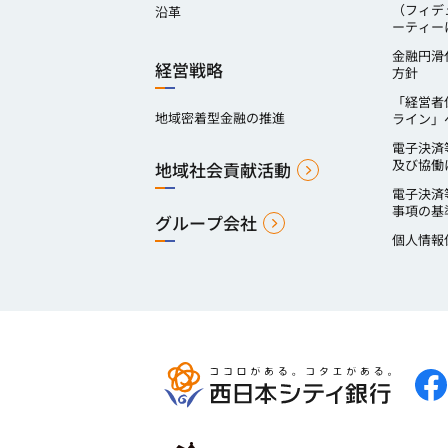
（フィデ
沿革
ーティー
金融円滑
経営戦略
方針
「経営者
地域密着型金融の推進
ライン」
電子決済
及び協働
地域社会貢献活動
電子決済
事項の基
グループ会社
個人情報