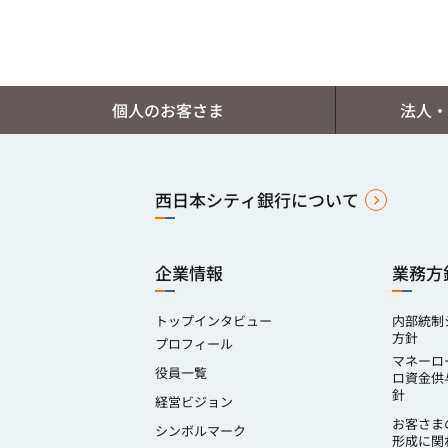
個人のお客さま
法人・
西日本シティ銀行について
企業情報
業務方
トップインタビュー
内部統制
方針
プロフィール
マネーロ
役員一覧
ロ資金供
針
経営ビジョン
お客さま
シンボルマーク
形成に関