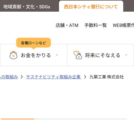
地域貢献・文化・SDGs
西日本シティ銀行について
店舗・ATM
手数料一覧
WEB帳票
各種ローンなど
お金を
かりる
将来に
そなえる
sへの取組み
サステナビリティ取組み企業
九築工業 株式会社