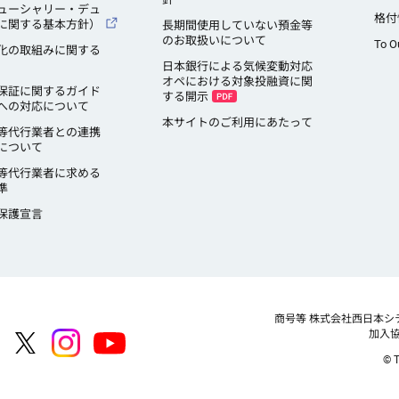
ューシャリー・デュ
格付
に関する基本方針）
長期間使用していない預金等
のお取扱いについて
To O
化の取組みに関する
日本銀行による気候変動対応
オペにおける対象投融資に関
保証に関するガイド
する開示
への対応について
本サイトのご利用にあたって
等代行業者との連携
について
等代行業者に求める
準
保護宣言
商号等
株式会社西日本シ
加入
© T