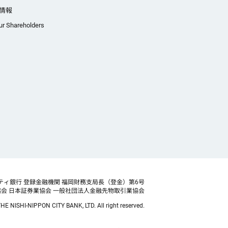
情報
ur Shareholders
ティ銀行 登録金融機関 福岡財務支局長（登金）第6号
協会
日本証券業協会 一般社団法人金融先物取引業協会
HE NISHI-NIPPON CITY BANK, LTD. All right reserved.