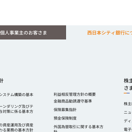
個人事業主のお客さま
西日本シティ銀行に
針
株
さ
利益相反管理方針の概要
システム構築の基本
金融商品勧誘遵守基準
株主
ーンダリング及びテ
保険募集指針
与対策に係る基本方
ニュ
預金保険制度
ディ
の資産運用及び資産
外国為替取引に関する基本方
電子
わる業務の基本方針
針