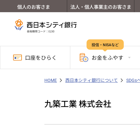
個人のお客さま
法人・個人事業主のお客さま
投信・NISAなど
口座を
ひらく
お金を
ふやす
HOME
西日本シティ銀行について
SDG
九築工業 株式会社