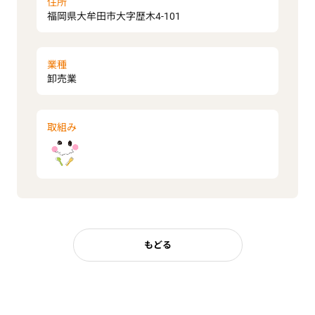
住所
福岡県大牟田市大字歴木4-101
業種
卸売業
取組み
もどる