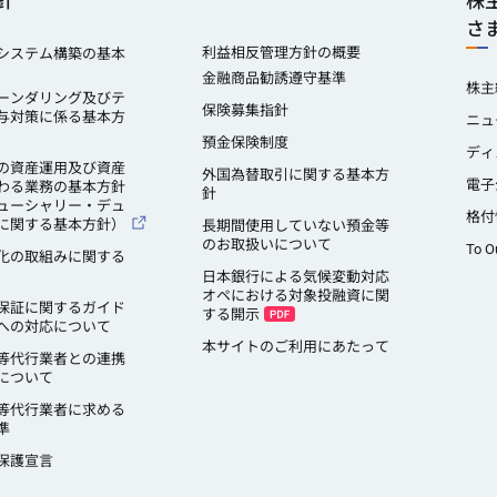
針
株
さ
利益相反管理方針の概要
システム構築の基本
金融商品勧誘遵守基準
株主
ーンダリング及びテ
保険募集指針
与対策に係る基本方
ニュ
預金保険制度
ディ
の資産運用及び資産
外国為替取引に関する基本方
電子
わる業務の基本方針
針
ューシャリー・デュ
格付
に関する基本方針）
長期間使用していない預金等
のお取扱いについて
To O
化の取組みに関する
日本銀行による気候変動対応
オペにおける対象投融資に関
保証に関するガイド
する開示
への対応について
本サイトのご利用にあたって
等代行業者との連携
について
等代行業者に求める
準
保護宣言