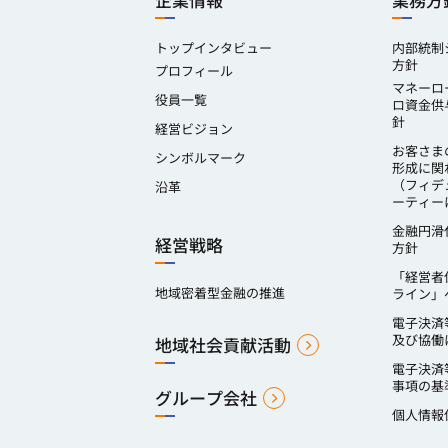
企業情報
業務方
トップインタビュー
内部統制
方針
プロフィール
マネーロ
役員一覧
ロ資金供
針
経営ビジョン
お客さま
シンボルマーク
形成に関
（フィデ
沿革
ーティー
金融円滑
経営戦略
方針
「経営者
地域密着型金融の推進
ライン」
電子決済
及び協働
地域社会貢献活動
電子決済
事項の基
グループ会社
個人情報