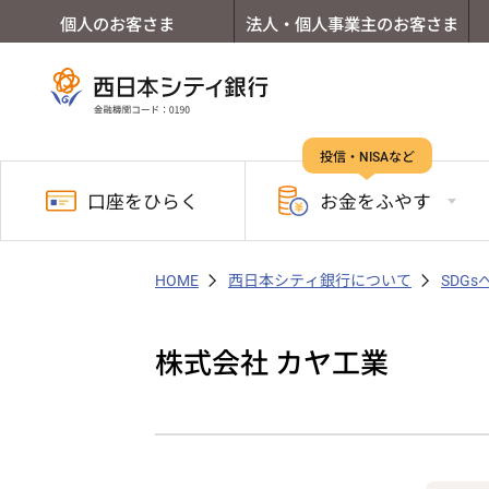
個人のお客さま
法人・個人事業主のお客さま
投信・NISAなど
口座を
ひらく
お金を
ふやす
HOME
西日本シティ銀行について
SDG
株式会社 カヤ工業