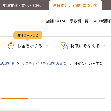
地域貢献・文化・SDGs
西日本シティ銀行について
店舗・ATM
手数料一覧
WEB帳票
各種ローンなど
お金を
かりる
将来に
そなえる
sへの取組み
サステナビリティ取組み企業
株式会社 カヤ工業