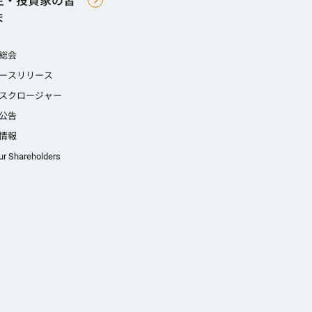
主・投資家の皆
ま
総会
ースリリース
スクロージャー
公告
情報
ur Shareholders