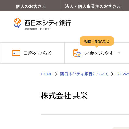
個人のお客さま
法人・個人事業主のお客さま
投信・NISAなど
口座を
ひらく
お金を
ふやす
HOME
西日本シティ銀行について
SDG
株式会社 共栄