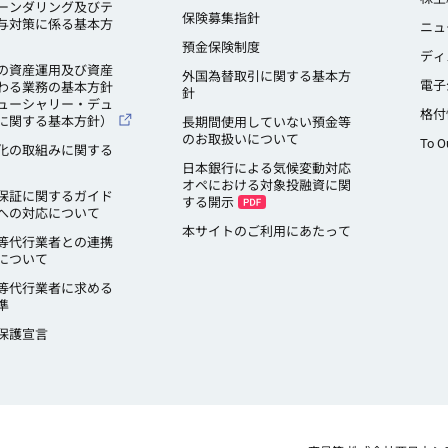
ーンダリング及びテ
保険募集指針
与対策に係る基本方
ニュ
預金保険制度
ディ
の資産運用及び資産
外国為替取引に関する基本方
電子
わる業務の基本方針
針
ューシャリー・デュ
格付
に関する基本方針）
長期間使用していない預金等
のお取扱いについて
To O
化の取組みに関する
日本銀行による気候変動対応
オペにおける対象投融資に関
保証に関するガイド
する開示
への対応について
本サイトのご利用にあたって
等代行業者との連携
について
等代行業者に求める
準
保護宣言