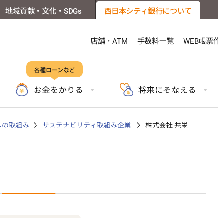
地域貢献・文化・SDGs
西日本シティ銀行について
店舗・ATM
手数料一覧
WEB帳票
各種ローンなど
お金を
かりる
将来に
そなえる
sへの取組み
サステナビリティ取組み企業
株式会社 共栄