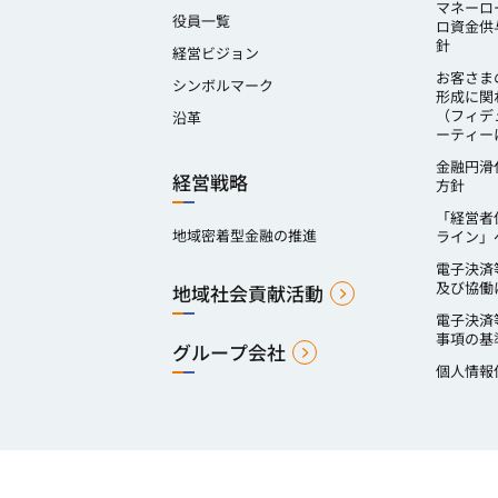
マネーロ
役員一覧
ロ資金供
針
経営ビジョン
お客さま
シンボルマーク
形成に関
（フィデ
沿革
ーティー
金融円滑
経営戦略
方針
「経営者
地域密着型金融の推進
ライン」
電子決済
及び協働
地域社会貢献活動
電子決済
事項の基
グループ会社
個人情報