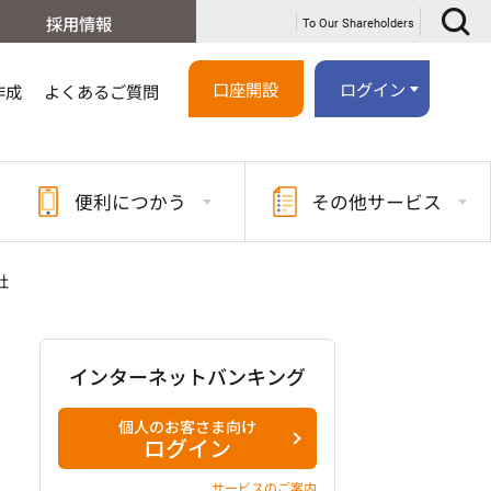
採用情報
To Our Shareholders
口座開設
ログイン
作成
よくあるご質問
便利に
つかう
その他
サービス
社
インターネットバンキング
個人のお客さま向け
ログイン
サービスのご案内