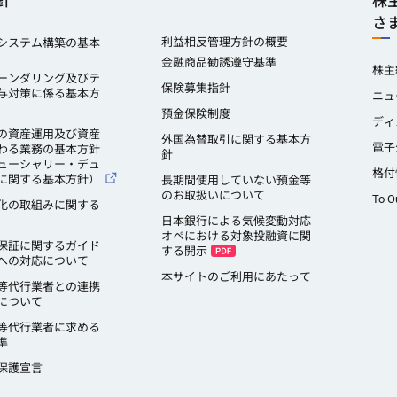
針
株
さ
利益相反管理方針の概要
システム構築の基本
金融商品勧誘遵守基準
株主
ーンダリング及びテ
保険募集指針
与対策に係る基本方
ニュ
預金保険制度
ディ
の資産運用及び資産
外国為替取引に関する基本方
電子
わる業務の基本方針
針
ューシャリー・デュ
格付
に関する基本方針）
長期間使用していない預金等
のお取扱いについて
To O
化の取組みに関する
日本銀行による気候変動対応
オペにおける対象投融資に関
保証に関するガイド
する開示
への対応について
本サイトのご利用にあたって
等代行業者との連携
について
等代行業者に求める
準
保護宣言