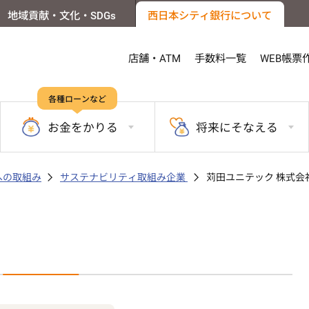
地域貢献・文化・SDGs
西日本シティ銀行について
店舗・ATM
手数料一覧
WEB帳票
各種ローンなど
お金を
かりる
将来に
そなえる
sへの取組み
サステナビリティ取組み企業
苅田ユニテック 株式会