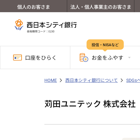
個人のお客さま
法人・個人事業主のお客さま
投信・NISAなど
口座を
ひらく
お金を
ふやす
HOME
西日本シティ銀行について
SDG
苅田ユニテック 株式会社