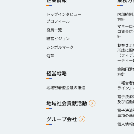
企業情報
業務方
トップインタビュー
内部統制
方針
プロフィール
マネーロ
役員一覧
ロ資金供
針
経営ビジョン
お客さま
シンボルマーク
形成に関
（フィデ
沿革
ーティー
金融円滑
経営戦略
方針
「経営者
地域密着型金融の推進
ライン」
電子決済
及び協働
地域社会貢献活動
電子決済
事項の基
グループ会社
個人情報