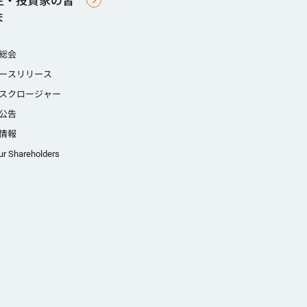
主・投資家の皆
ま
総会
ースリリース
スクロージャー
公告
情報
ur Shareholders