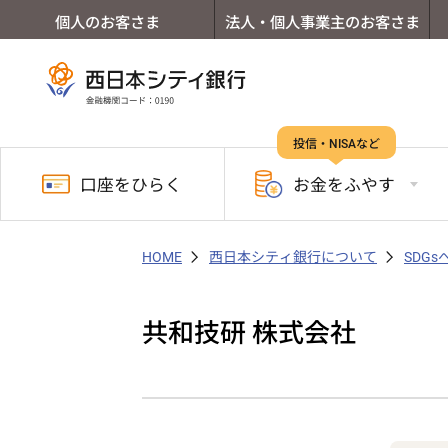
個人のお客さま
法人・個人事業主のお客さま
投信・NISAなど
口座を
ひらく
お金を
ふやす
HOME
西日本シティ銀行について
SDG
共和技研 株式会社