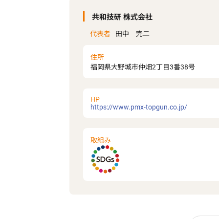
共和技研 株式会社
代表者
田中 完二
住所
福岡県大野城市仲畑2丁目3番38号
HP
https://www.pmx-topgun.co.jp/
取組み