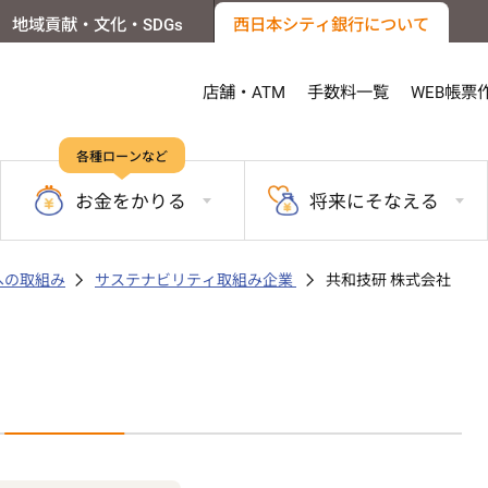
地域貢献・文化・SDGs
西日本シティ銀行について
店舗・ATM
手数料一覧
WEB帳票
各種ローンなど
お金を
かりる
将来に
そなえる
sへの取組み
サステナビリティ取組み企業
共和技研 株式会社