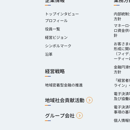
企業情報
業務方
トップインタビュー
内部統制
方針
プロフィール
マネーロ
役員一覧
ロ資金供
針
経営ビジョン
お客さま
シンボルマーク
形成に関
（フィデ
沿革
ーティー
金融円滑
経営戦略
方針
「経営者
地域密着型金融の推進
ライン」
電子決済
及び協働
地域社会貢献活動
電子決済
事項の基
グループ会社
個人情報