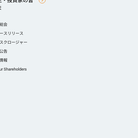
主・投資家の皆
ま
総会
ースリリース
スクロージャー
公告
情報
ur Shareholders