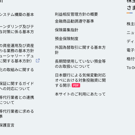
針
株
さ
利益相反管理方針の概要
システム構築の基本
金融商品勧誘遵守基準
株主
ーンダリング及びテ
保険募集指針
与対策に係る基本方
ニュ
預金保険制度
ディ
の資産運用及び資産
外国為替取引に関する基本方
電子
わる業務の基本方針
針
ューシャリー・デュ
格付
に関する基本方針）
長期間使用していない預金等
のお取扱いについて
To O
化の取組みに関する
日本銀行による気候変動対応
オペにおける対象投融資に関
保証に関するガイド
する開示
への対応について
本サイトのご利用にあたって
等代行業者との連携
について
等代行業者に求める
準
保護宣言