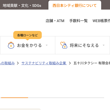
地域貢献・文化・SDGs
西日本シティ銀行について
店舗・ATM
手数料一覧
WEB帳票
各種ローンなど
お金を
かりる
将来に
そなえる
sへの取組み
サステナビリティ取組み企業
五十川タクシー 有限会