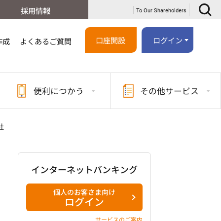
採用情報
To Our Shareholders
口座開設
ログイン
作成
よくあるご質問
便利に
つかう
その他
サービス
社
インターネットバンキング
個人のお客さま向け
ログイン
サービスのご案内