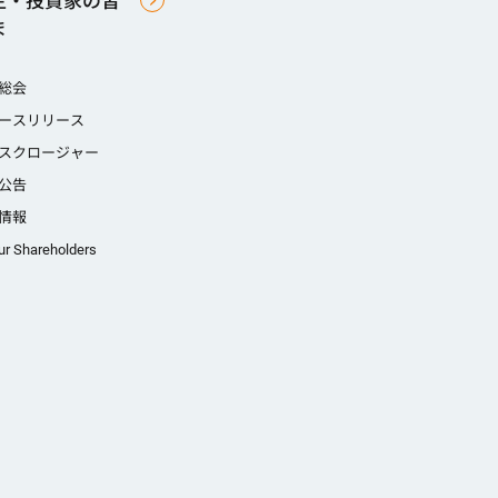
主・投資家の皆
ま
総会
ースリリース
スクロージャー
公告
情報
ur Shareholders