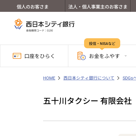
個人のお客さま
法人・個人事業主のお客さま
投信・NISAなど
口座を
ひらく
お金を
ふやす
HOME
西日本シティ銀行について
SDG
五十川タクシー 有限会社