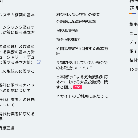
針
株
さ
利益相反管理方針の概要
システム構築の基本
金融商品勧誘遵守基準
株主
ーンダリング及びテ
保険募集指針
与対策に係る基本方
ニュ
預金保険制度
ディ
の資産運用及び資産
外国為替取引に関する基本方
電子
わる業務の基本方針
針
ューシャリー・デュ
格付
に関する基本方針）
長期間使用していない預金等
のお取扱いについて
To O
化の取組みに関する
日本銀行による気候変動対応
オペにおける対象投融資に関
保証に関するガイド
する開示
への対応について
本サイトのご利用にあたって
等代行業者との連携
について
等代行業者に求める
準
保護宣言