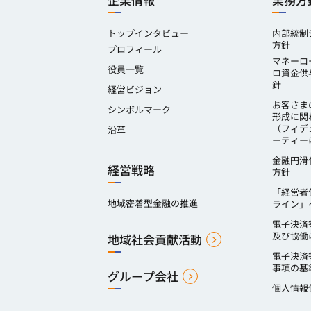
企業情報
業務方
トップインタビュー
内部統制
方針
プロフィール
マネーロ
役員一覧
ロ資金供
針
経営ビジョン
お客さま
シンボルマーク
形成に関
（フィデ
沿革
ーティー
金融円滑
経営戦略
方針
「経営者
地域密着型金融の推進
ライン」
電子決済
及び協働
地域社会貢献活動
電子決済
事項の基
グループ会社
個人情報