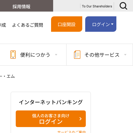
採用情報
To Our Shareholders
口座開設
ログイン
作成
よくあるご質問
便利に
つかう
その他
サービス
ー・エム
インターネットバンキング
個人のお客さま向け
ログイン
サービスのご案内