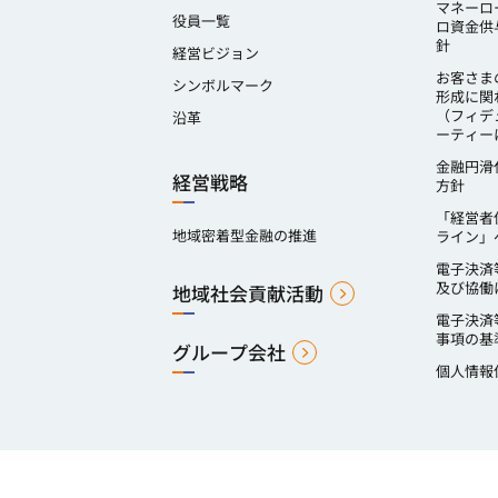
マネーロ
役員一覧
ロ資金供
針
経営ビジョン
お客さま
シンボルマーク
形成に関
（フィデ
沿革
ーティー
金融円滑
経営戦略
方針
「経営者
地域密着型金融の推進
ライン」
電子決済
及び協働
地域社会貢献活動
電子決済
事項の基
グループ会社
個人情報