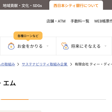
地域貢献・文化・SDGs
西日本シティ銀行について
店舗・ATM
手数料一覧
WEB帳票
各種ローンなど
お金を
かりる
将来に
そなえる
sへの取組み
サステナビリティ取組み企業
有限会社 ティー・ディ
・エム