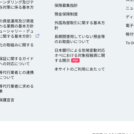
ーンダリング及びテ
保険募集指針
与対策に係る基本方
ニュ
預金保険制度
ディ
の資産運用及び資産
外国為替取引に関する基本方
電子
わる業務の基本方針
針
ューシャリー・デュ
格付
に関する基本方針）
長期間使用していない預金等
のお取扱いについて
To O
化の取組みに関する
日本銀行による気候変動対応
オペにおける対象投融資に関
保証に関するガイド
する開示
への対応について
本サイトのご利用にあたって
等代行業者との連携
について
等代行業者に求める
準
保護宣言