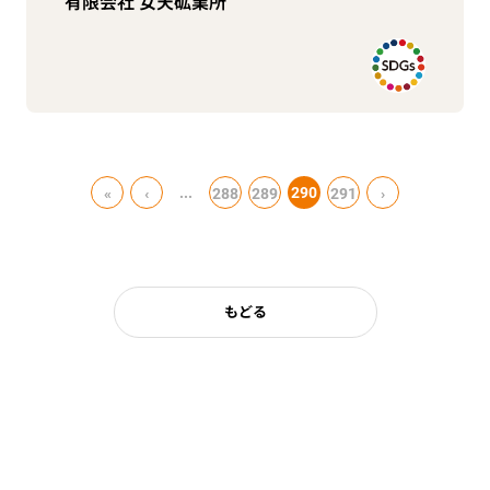
有限会社 女天砿業所
...
290
«
‹
288
289
291
›
もどる