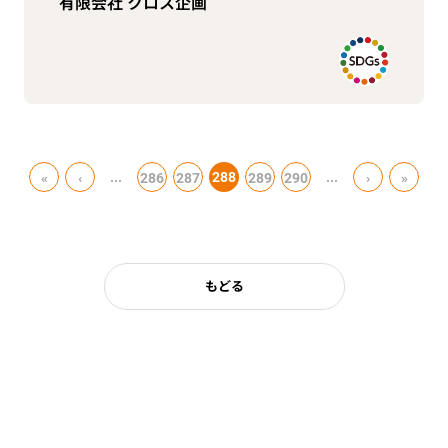
有限会社 クロス企画
...
288
...
«
‹
286
287
289
290
›
»
もどる